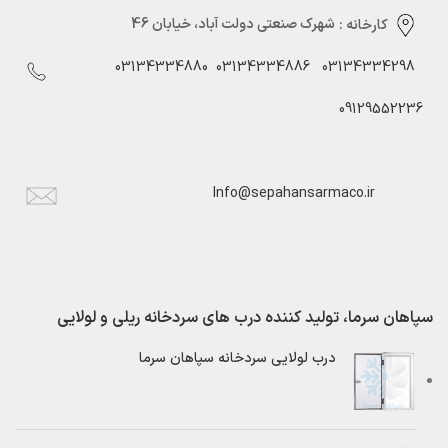
کارخانه :
شهرک صنعتی دولت آباد، خیابان 46
03134334880
03134334886
03134334298
09129552236
Info@sepahansarmaco.ir
سپاهان سرما، تولید کننده درب های سردخانه ریلی و لولایی
درب لولایی سردخانه سپاهان سرما