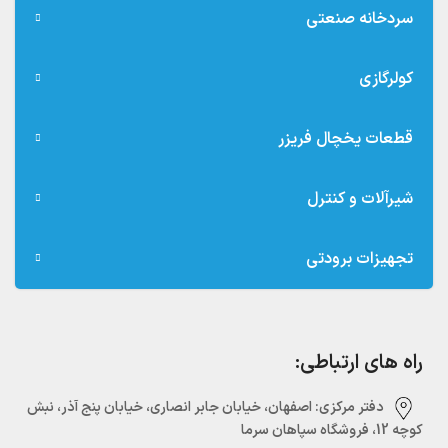
سردخانه صنعتی
کولرگازی
قطعات یخچال فریزر
شیرآلات و کنترل
تجهیزات برودتی
راه های ارتباطی:
دفتر مرکزی:‌ اصفهان، خیابان جابر انصاری، خیابان پنج آذر، نبش
کوچه 12، فروشگاه سپاهان سرما