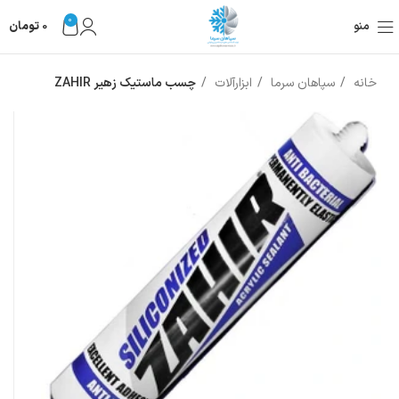
0
منو
0
تومان
خانه
سپاهان سرما
ابزارآلات
چسب ماستیک زهیر ZAHIR