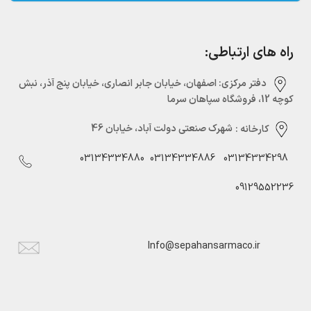
راه های ارتباطی:
دفتر مرکزی:‌ اصفهان، خیابان جابر انصاری، خیابان پنج آذر، نبش
کوچه 12، فروشگاه سپاهان سرما
کارخانه :
شهرک صنعتی دولت آباد، خیابان 46
03134334880
03134334886
03134334298
09129552236
Info@sepahansarmaco.ir