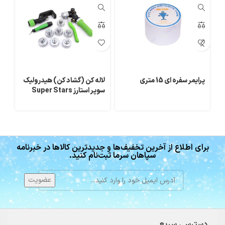
پرایمر سفره ای 15 متری
لاله کن (گشاد کن) هیدرولیک
سوپر استارز Super Stars
می
برای اطلاع از آخرین تخفیف‌ها و جدیدترین کالاها در خبرنامه
سپاهان سرما ثبت‌نام کنید.
دسترسی سریع