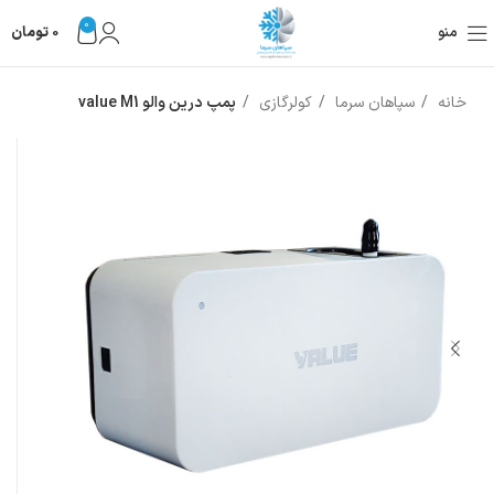
0
منو
0
تومان
خانه
سپاهان سرما
کولرگازی
پمپ درین والو value M1