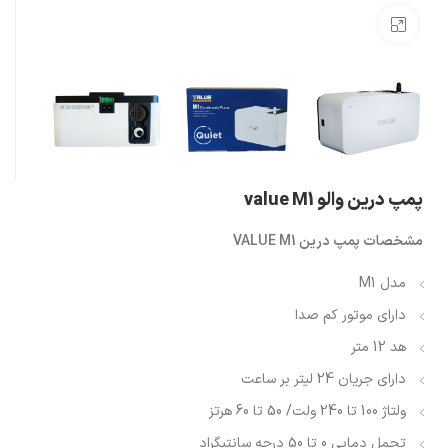
بزرگنمایی تصویر
پمپ درین والو value M1
مشخصات پمپ درین VALUE M1
مدل M1
دارای موتور کم صدا
هد 12 متر
دارای جریان 24 لیتر بر ساعت
ولتاژ 100 تا 240 ولت/ 50 تا 60 هرتز
تحمل دمایی 0 تا 50 درجه سانتیگراد