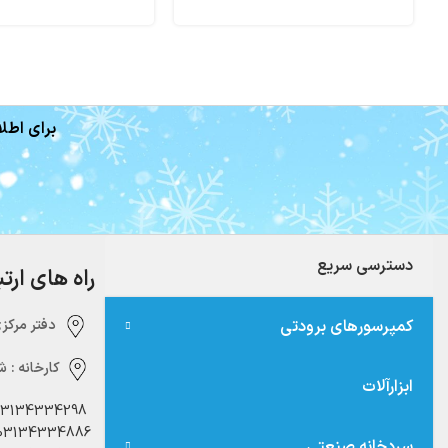
برای اطلا
دسترسی سریع
راه های ارت
کمپرسورهای برودتی
دفتر مرکزی:‌ 
کارخانه :
شه
ابزارآلات
03134334298
03134334886
سردخانه صنعتی