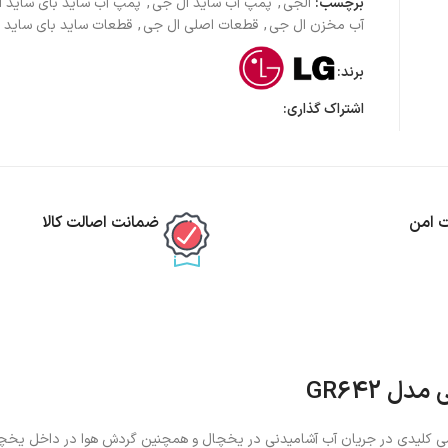
برچسب:
الجی
,
پمپ آب ساید ال جی
,
پمپ آب ساید بای ساید 
آب مخزن ال جی
,
قطعات اصلی ال جی
,
قطعات ساید بای ساید 
برند:
اشتراک گذاری:
ت امن
ضمانت اصالت کالا
 GR642
ات حیاتی است که نقشی کلیدی در جریان آب آشامیدنی در یخچال و همچنین گردش هوا در داخل یخچ