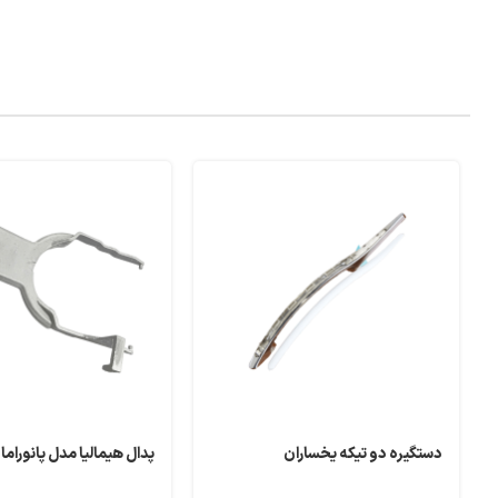
دستگیره دو تیکه یخساران
پدال هیمالیا مدل پانوراما