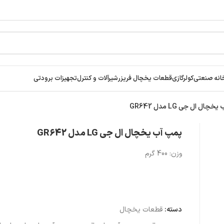
انه صنعتی
کولرگازی
قطعات یخچال فریزر
شیرآلات و کنترل
تجهیزات برودتی
چال ال جی LG مدل GR642
پمپ آب یخچال ال جی LG مدل GR642
وزن: 400 گرم
دسته:
قطعات یخچال