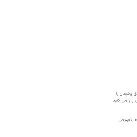
ید برق یخچال را
 را وصل کنید
قع، تعویض