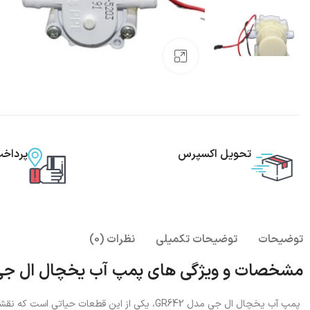
بزرگنمایی تصویر
تحویل اکسپرس
پرداخ
توضیحات
توضیحات تکمیلی
نظرات (0)
مشخصات و ویژگی های پمپ آب یخچال ال جی مدل
پمپ آب یخچال ال جی مدل GR642، یکی از این قطع