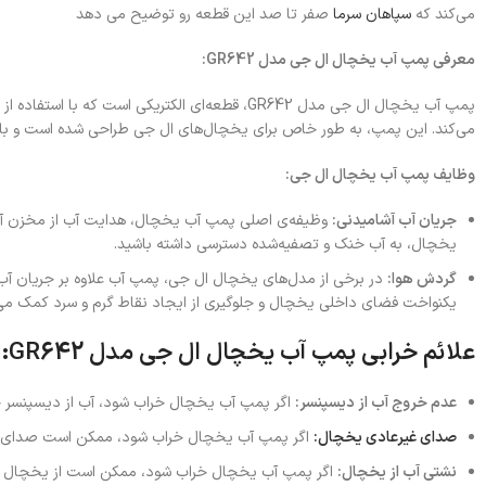
می‌کند که
سپاهان سرما
صفر تا صد این قطعه رو توضیح می دهد
معرفی پمپ آب یخچال ال جی مدل GR642:
پمپ آب یخچال ال جی مدل GR642، قطعه‌ای الکتریکی
می‌کند. این پمپ، به طور خاص برای یخچال‌های ال جی طراحی شده است و با برق 220 ولت کار می
وظایف پمپ آب یخچال ال جی:
جریان آب آشامیدنی:
وظیفه‌ی اصلی پمپ آب یخچال، هدایت آب از مخزن آب 
یخچال، به آب خنک و تصفیه‌شده دسترسی داشته باشید.
گردش هوا:
در برخی از مدل‌های یخچال ال جی، پمپ آب علاوه بر جریان آب، 
یکنواخت فضای داخلی یخچال و جلوگیری از ایجاد نقاط گرم و سرد کمک می‌
علائم خرابی پمپ آب یخچال ال جی مدل GR642:
عدم خروج آب از دیسپنسر:
اگر پمپ آب یخچال خراب شود، آب از دیسپنسر خ
صدای غیرعادی یخچال:
اگر پمپ آب یخچال خراب شود، ممکن است صدای غیرع
نشتی آب از یخچال:
اگر پمپ آب یخچال خراب شود، ممکن است از یخچال ن