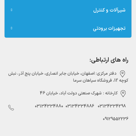
شیرآلات و کنترل
تجهیزات برودتی
راه های ارتباطی:
دفتر مرکزی:‌ اصفهان، خیابان جابر انصاری، خیابان پنج آذر، نبش
کوچه 12، فروشگاه سپاهان سرما
کارخانه :
شهرک صنعتی دولت آباد، خیابان 46
03134334880
03134334886
03134334298
09129552236