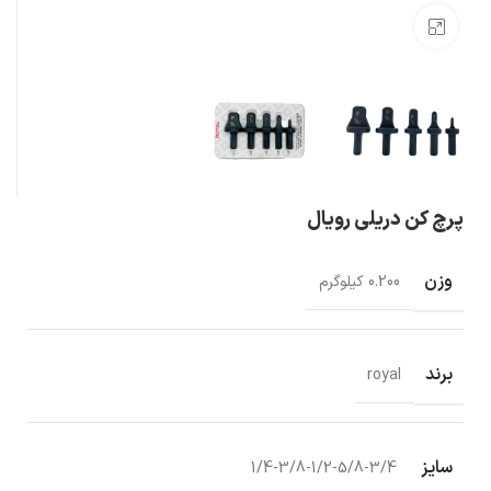
بزرگنمایی تصویر
پرچ کن دریلی رویال
وزن
0.200 کیلوگرم
برند
royal
سایز
1/4-3/8-1/2-5/8-3/4