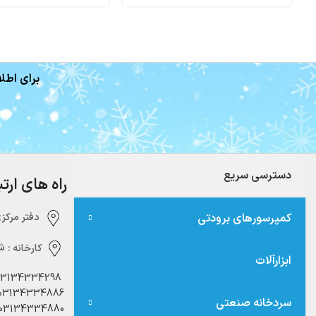
برای اطلا
دسترسی سریع
راه های ارت
کمپرسورهای برودتی
دفتر مرکزی:‌ 
کارخانه :
شه
ابزارآلات
03134334298
03134334886
سردخانه صنعتی
03134334880