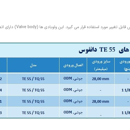
ولو بادی دانفوس TE55 برای انواع بدنه شیرهای انبساط (اکسپنشن ولو) دانفوس قاب