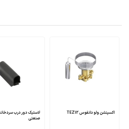
اکسپنشن ولو دانفوس TEZ12
لاستیک دور درب سردخانه
صنعتی