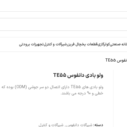
انه صنعتی
کولرگازی
قطعات یخچال فریزر
شیرآلات و کنترل
تجهیزات برودتی
وس TE55
ولو بادی دانفوس TE55
ولو بادی های TE55 دارای اتصال دو س
خطی و 90 درجه می باشند.
دسته:
شیرآلات دانفوس
,
شیرآلات و کنترل