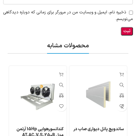
ذخیره نام، ایمیل و وبسایت من در مرورگر برای زمانی که دوباره دیدگاهی
می‌نویسم.
محصولات مشابه
ساندویچ پانل دیواری صاب در
کندانسورهوایی 15Hp آرتمن
مدل AT.AC.V.S.250B
مدل 40B