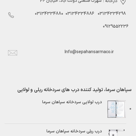
کارخانه :
شهرک صنعتی دولت آباد، خیابان 46
03134334880
03134334886
03134334298
09129552236
Info@sepahansarmaco.ir
سپاهان سرما، تولید کننده درب های سردخانه ریلی و لولایی
درب لولایی سردخانه سپاهان سرما
درب ریلی سردخانه سپاهان سرما