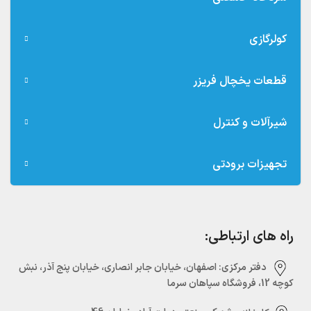
کولرگازی
قطعات یخچال فریزر
شیرآلات و کنترل
تجهیزات برودتی
راه های ارتباطی:
دفتر مرکزی:‌ اصفهان، خیابان جابر انصاری، خیابان پنج آذر، نبش
کوچه 12، فروشگاه سپاهان سرما