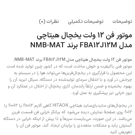
توضیحات
توضیحات تکمیلی
نظرات (0)
موتور فن 12 ولت یخچال هیتاچی
مدل
FBA12J12M
برند
NMB-MAT
موتور فن 12 ولت یخچال هیتاچی مدل
FBA12J12M
برند
NMB-MAT
،
موتور فنی باکیفیت و خوش ساخت است که در کشور چین تولید شده است.
این محصول با قرارگیری در یخچال‌فریزرها می‌تواند هوا را در سیستم به
چرخش در آورد و با انتقال سرمای تولیدشده در دستگاه، سیکل تبرید آن را
بهبود بخشیده و ضمن ارتقأ راندمان کاری یخچال از اخلال در عملکرد آن و
بروز خرابی نیز پیشگیری به عمل آورد.
در یخچال‌های سایدبای‌ساید هیتاچی HITACHI گاهی آلارم fo012 یا f0012 یا
f012 روی صفحۀ نمایش دیده می‌شود که بیانگر خرابی فن قسمت فریزر
می‌باشد. در این صورت، می‌بایست سریعاً و تا پیش از اینکه خرابی در دستگاه
گسترش یابد و مشکلات متعددی را برایتان ایجاد کند، موتور فن آن را
تعویض کنید.