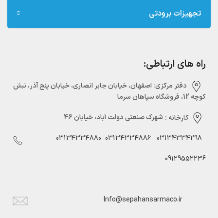
تجهیزات برودتی
راه های ارتباطی:
دفتر مرکزی:‌ اصفهان، خیابان جابر انصاری، خیابان پنج آذر، نبش
کوچه 12، فروشگاه سپاهان سرما
کارخانه :
شهرک صنعتی دولت آباد، خیابان 46
03134334880
03134334886
03134334298
09129552236
Info@sepahansarmaco.ir