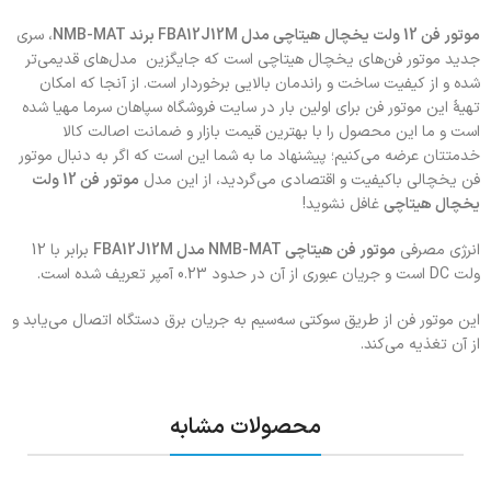
موتور فن 12 ولت یخچال هیتاچی مدل
FBA12J12M
برند
NMB-MAT
، سری
جدید موتور فن‌های یخچال هیتاچی است که جایگزین مدل‌های قدیمی‌تر
شده و از کیفیت ساخت و راندمان بالایی برخوردار است. از آنجا که امکان
تهیۀ این موتور فن برای اولین بار در سایت فروشگاه سپاهان سرما مهیا شده
است و ما این محصول را با بهترین قیمت بازار و ضمانت اصالت کالا
خدمتتان عرضه می‌کنیم؛ پیشنهاد ما به شما این است که اگر به دنبال موتور
فن یخچالی باکیفیت و اقتصادی می‌گردید، از این مدل
موتور فن 12 ولت
یخچال هیتاچی
غافل نشوید!
انرژی مصرفی
موتور فن هیتاچی
NMB-MAT
مدل
FBA12J12M
برابر با 12
ولت DC است و جریان عبوری از آن در حدود 0.23 آمپر تعریف شده است.
این موتور فن از طریق سوکتی سه‌سیم به جریان برق دستگاه اتصال می‌یابد و
از آن تغذیه می‌کند.
محصولات مشابه