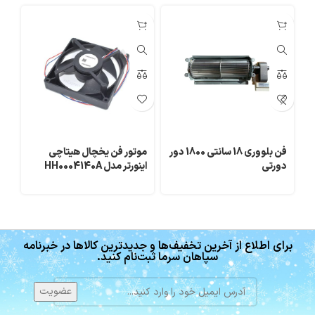
فن بلووری 18 سانتی 1800 دور
موتور فن یخچال هیتاچی
فن
دورتی
اینورتر مدل HH0004140A
برای اطلاع از آخرین تخفیف‌ها و جدیدترین کالاها در خبرنامه
سپاهان سرما ثبت‌نام کنید.