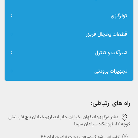
کولرگازی
قطعات یخچال فریزر
شیرآلات و کنترل
تجهیزات برودتی
راه های ارتباطی:
دفتر مرکزی:‌ اصفهان، خیابان جابر انصاری، خیابان پنج آذر، نبش
کوچه 12، فروشگاه سپاهان سرما
کارخانه :
شهرک صنعتی دولت آباد، خیابان 46