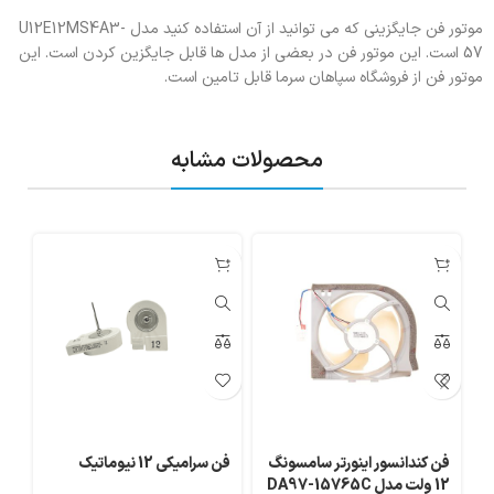
موتور فن جایگزینی که می توانید از آن استفاده کنید مدل U12E12MS4A3-
57 است. این موتور فن در بعضی از مدل ها قابل جایگزین کردن است. این
موتور فن از فروشگاه سپاهان سرما قابل تامین است.
محصولات مشابه
فن کندانسور اینورتر سامسونگ
فن سرامیکی 12 نیوماتیک
12 ولت مدل DA97-15765C
او