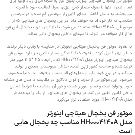
موتور فن یخچال هیتاچی اینورتر، بدون نیاز به صرف انرژی زیادِ اولیه برای
فعال شدن، تنها با صرف مقدار کمی انرژی، صرفاً فعالیت خود را قدرت
می‌بخشد. به دنبال کاهش دمای کابین از سرعتش کم شده و در سرعتش
متناسب به کار خود ادامه خواهد داد. در این یخچال های هیتاچی که از
موتور فن HH0004140A استفاده می شود، با باز کردن درب یخچال این فن
ها از کار متوقف می شوند تا سرمای داخلی یخچال باقی بماند.
به علاوه، موتور فن یخچال هیتاچی اینورتر، در مقایسه با رقبای دیگر برندها،
دما را بهتر کنترل کرده و قدرت خنک‌کنندگی بسیار بالایی نیز دارد. موتور فن
یخچال هیتاچی اینورتر مدل HH0004140A که در ابعاد 125*125 میلی‌متر
تولید شده و ساخت کشور ژاپن است، حداقل سروصدای ممکن را تولید
می‌کند و در نوع خود یکی از مدل‌های قدرتمند و پرطرفدار در دنیا محسوب
می‌شود. این موتور فن از قدرت و توان بالاتری در مقایسه با مدل های مشابه
خود برخوارد است و تمام اینورتر هست و دور آن متناسب با شرایط دمایی
داخل کابین تغییر می کند. در یخچال های هیتاچی از یک یا دو عدد فن
مدل HH0004140A مورد استفاده قرار می‌گیرد
موتور فن یخچال هیتاچی اینورتر
مدل HH0004140A مناسب چه یخچال هایی
است