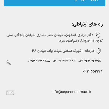
راه های ارتباطی:
دفتر مرکزی:‌ اصفهان، خیابان جابر انصاری، خیابان پنج آذر، نبش
کوچه 12، فروشگاه سپاهان سرما
کارخانه :
شهرک صنعتی دولت آباد، خیابان 46
03134334880
03134334886
03134334298
09129552236
Info@sepahansarmaco.ir