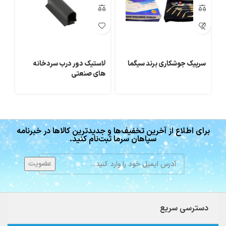
سرپیک جوشکاری برند سیگما
لاستیک دور درب سردخانه
در
های صنعتی
سر
برای اطلاع از آخرین تخفیف‌ها و جدیدترین کالاها در خبرنامه
سپاهان سرما ثبت‌نام کنید.
دسترسی سریع