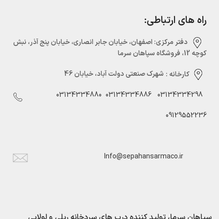
راه های ارتباطی:
دفتر مرکزی:‌ اصفهان، خیابان جابر انصاری، خیابان پنج آذر، نبش
کوچه 12، فروشگاه سپاهان سرما
کارخانه :
شهرک صنعتی دولت آباد، خیابان 46
03134334880
03134334886
03134334298
09129552236
Info@sepahansarmaco.ir
سپاهان سرما، تولید کننده درب های سردخانه ریلی و لولایی