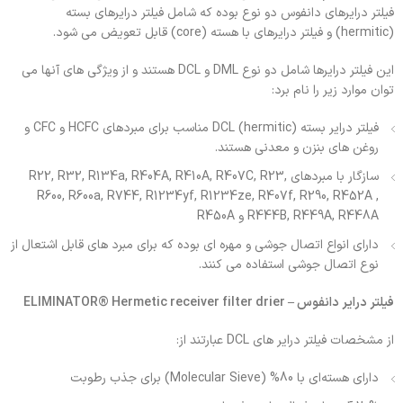
فیلتر درایرهای دانفوس دو نوع بوده که شامل فیلتر درایرهای بسته
(hermitic) و فیلتر درایرهای با هسته (core) قابل تعویض می شود.
این فیلتر درایرها شامل دو نوع DML و DCL هستند و از ویژگی های آنها می
توان موارد زیر را نام برد:
فیلتر درایر بسته (hermitic) DCL مناسب برای مبردهای HCFC و CFC و
روغن های بنزن و معدنی هستند.
سازگار با مبردهای R22, R32, R134a, R404A, R410A, R407C, R23,
R600, R600a, R744, R1234yf, R1234ze, R407f, R290, R452A ,
R444B, R449A, R448A و R450A
دارای انواع اتصال جوشی و مهره ای بوده که برای مبرد های قابل اشتعال از
نوع اتصال جوشی استفاده می کنند.
فیلتر درایر دانفوس – ELIMINATOR® Hermetic receiver filter drier
از مشخصات فیلتر درایر های DCL عبارتند از:
دارای هسته‌ای با 80% (Molecular Sieve) برای جذب رطوبت