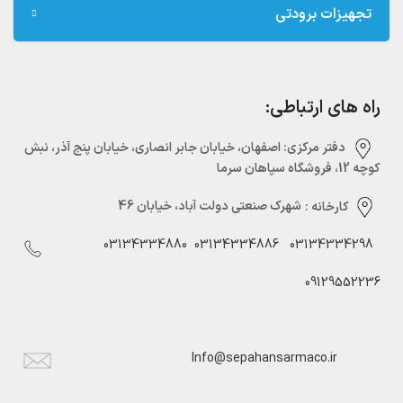
تجهیزات برودتی
راه های ارتباطی:
دفتر مرکزی:‌ اصفهان، خیابان جابر انصاری، خیابان پنج آذر، نبش
کوچه 12، فروشگاه سپاهان سرما
کارخانه :
شهرک صنعتی دولت آباد، خیابان 46
03134334880
03134334886
03134334298
09129552236
Info@sepahansarmaco.ir