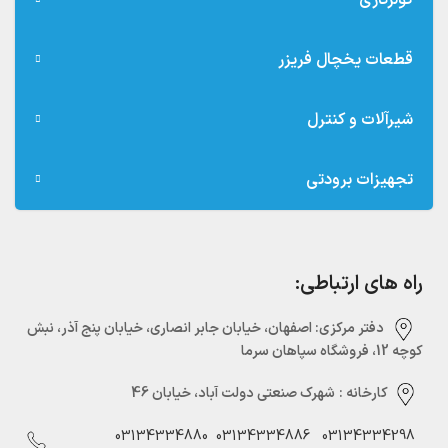
کولرگازی
قطعات یخچال فریزر
شیرآلات و کنترل
تجهیزات برودتی
راه های ارتباطی:
دفتر مرکزی:‌ اصفهان، خیابان جابر انصاری، خیابان پنج آذر، نبش
کوچه 12، فروشگاه سپاهان سرما
کارخانه :
شهرک صنعتی دولت آباد، خیابان 46
03134334880
03134334886
03134334298