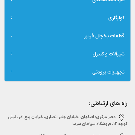
سردخانه صنعتی
کولرگازی
قطعات یخچال فریزر
شیرآلات و کنترل
تجهیزات برودتی
راه های ارتباطی:
دفتر مرکزی:‌ اصفهان، خیابان جابر انصاری، خیابان پنج آذر، نبش
کوچه 12، فروشگاه سپاهان سرما