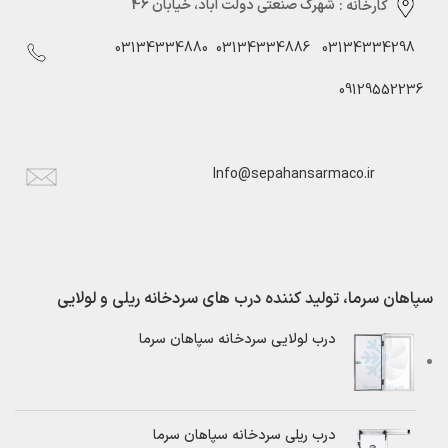
کارخانه :
شهرک صنعتی دولت آباد، خیابان 46
03134334880
03134334886
03134334298
09129552236
Info@sepahansarmaco.ir
سپاهان سرما، تولید کننده درب های سردخانه ریلی و لولایی
درب لولایی سردخانه سپاهان سرما
درب ریلی سردخانه سپاهان سرما