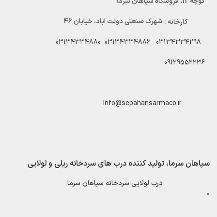
کوچه 12، فروشگاه سپاهان سرما
کارخانه :
شهرک صنعتی دولت آباد، خیابان 46
03134334880
03134334886
03134334298
09129552236
Info@sepahansarmaco.ir
سپاهان سرما، تولید کننده درب های سردخانه ریلی و لولایی
درب لولایی سردخانه سپاهان سرما