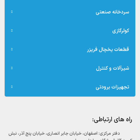
سردخانه صنعتی
کولرگازی
قطعات یخچال فریزر
شیرآلات و کنترل
تجهیزات برودتی
راه های ارتباطی:
دفتر مرکزی:‌ اصفهان، خیابان جابر انصاری، خیابان پنج آذر، نبش