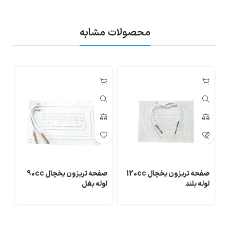
محصولات مشابه
صفحه تریزون یخچال 120cc
صفحه تریزون یخچال 90cc
صف
لوله بلند
لوله بغل