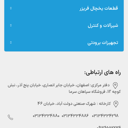
قطعات یخچال فریزر
شیرآلات و کنترل
تجهیزات برودتی
راه های ارتباطی:
دفتر مرکزی:‌ اصفهان، خیابان جابر انصاری، خیابان پنج آذر، نبش
کوچه 12، فروشگاه سپاهان سرما
کارخانه :
شهرک صنعتی دولت آباد، خیابان 46
03134334880
03134334886
03134334298