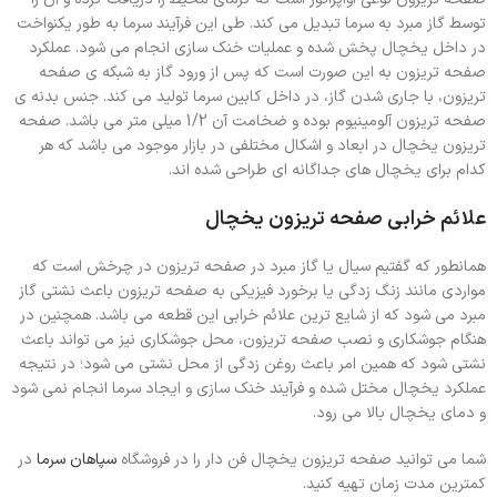
توسط گاز مبرد به سرما تبدیل می کند. طی این فرآیند سرما به طور یکنواخت
در داخل یخچال پخش شده و عملیات خنک سازی انجام می شود. عملکرد
صفحه تریزون به این صورت است که پس از ورود گاز به شبکه ی صفحه
تریزون، با جاری شدن گاز، در داخل کابین سرما تولید می کند. جنس بدنه ی
صفحه تریزون آلومینیوم بوده و ضخامت آن 1/2 میلی متر می باشد. صفحه
تریزون یخچال در ابعاد و اشکال مختلفی در بازار موجود می باشد که هر
کدام برای یخچال های جداگانه ای طراحی شده اند.
علائم خرابی صفحه تریزون یخچال
همانطور که گفتیم سیال یا گاز مبرد در صفحه تریزون در چرخش است که
مواردی مانند زنگ زدگی یا برخورد فیزیکی به صفحه تریزون باعث نشتی گاز
مبرد می شود که از شایع ترین علائم خرابی این قطعه می باشد. همچنین در
هنگام جوشکاری و نصب صفحه تریزون، محل جوشکاری نیز می تواند باعث
نشتی شود که همین امر باعث روغن زدگی از محل نشتی می شود؛ در نتیجه
عملکرد یخچال مختل شده و فرآیند خنک سازی و ایجاد سرما انجام نمی شود
و دمای یخچال بالا می رود.
شما می توانید صفحه تریزون یخچال فن دار را در فروشگاه
سپاهان سرما
در
کمترین مدت زمان تهیه کنید.