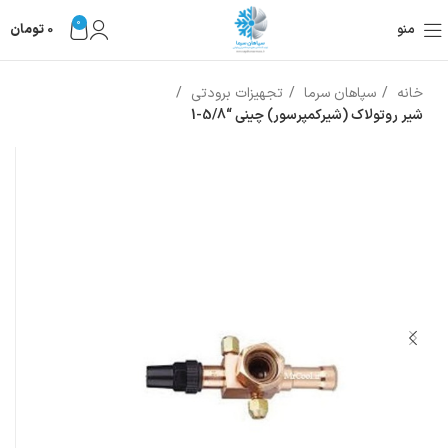
0
منو
0
تومان
خانه
سپاهان سرما
تجهیزات برودتی
شیر روتولاک (شیرکمپرسور) چینی “5/8-1