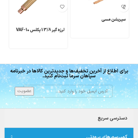
سپریشن مسی
لرزه گیر 3/8 1 پکلس VAF-10
رو
معد
برای اطلاع از آخرین تخفیف‌ها و جدیدترین کالاها در خبرنامه
سپاهان سرما ثبت‌نام کنید.
دسترسی سریع
کمپرسورهای برودتی