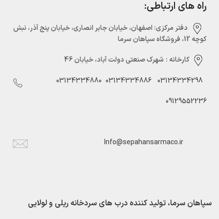
راه های ارتباطی:
دفتر مرکزی:‌ اصفهان، خیابان جابر انصاری، خیابان پنج آذر، نبش
کوچه 12، فروشگاه سپاهان سرما
کارخانه :
شهرک صنعتی دولت آباد، خیابان 46
03134334880
03134334886
03134334298
09129552236
Info@sepahansarmaco.ir
سپاهان سرما، تولید کننده درب های سردخانه ریلی و لولایی