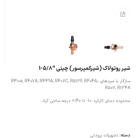
بزرگنمایی تصویر
شیر روتولاک (شیرکمپرسور) چینی “5/8-1
سازگار با مبردهای :R410a, R407A, R449A, R407C, R513F, R404A,
R507, R134A
محدوده دمای کارکرد: 10- تا 140+ درجه سانتی گراد
دسته:
تجهیزات برودتی