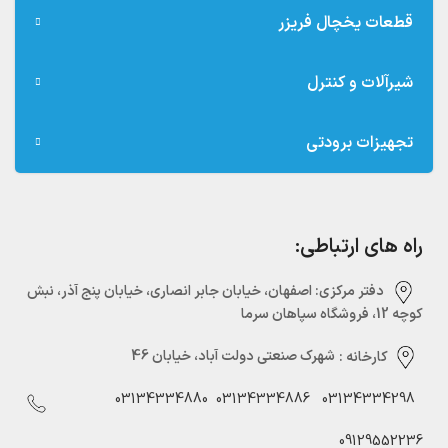
قطعات یخچال فریزر
شیرآلات و کنترل
تجهیزات برودتی
راه های ارتباطی:
دفتر مرکزی:‌ اصفهان، خیابان جابر انصاری، خیابان پنج آذر، نبش
کوچه 12، فروشگاه سپاهان سرما
کارخانه :
شهرک صنعتی دولت آباد، خیابان 46
03134334880
03134334886
03134334298
09129552236