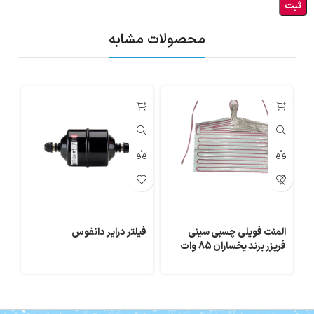
محصولات مشابه
المنت فویلی چسبی سینی
فیلتر درایر دانفوس
فریزر برند یخساران 85 وات
Stars