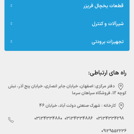
قطعات یخچال فریزر
شیرآلات و کنترل
تجهیزات برودتی
راه های ارتباطی:
دفتر مرکزی:‌ اصفهان، خیابان جابر انصاری، خیابان پنج آذر، نبش
کوچه 12، فروشگاه سپاهان سرما
کارخانه :
شهرک صنعتی دولت آباد، خیابان 46
03134334880
03134334886
03134334298
09129552236