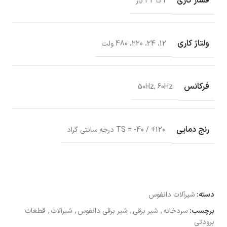
فشار کاری
1 تا 32 بار
ولتاژ کاری
12، 24، 220، 480 ولت
فرکانس
50Hz, 60Hz
رنج دمایی
TS = -40 / +120 درجه سانتی گراد
دسته:
شیرآلات دانفوس
برچسب:
سردخانه
,
شیر برقی
,
شیر برقی دانفوس
,
شیرآلات
,
قطعات
برودتی