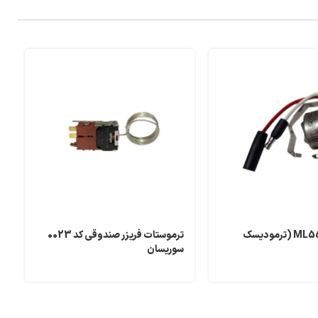
ترمودیسک ML55 (ترمودیسک
ترموستات فریزر صندوقی کد 0023
ت
سوریسان