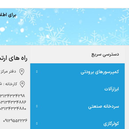
برای اطلا
دسترسی سریع
راه های ارت
کمپرسورهای برودتی
دفتر مرکزی:‌ 
کارخانه :
شه
ابزارآلات
03134334298
03134334886
سردخانه صنعتی
03134334880
09129552236
کولرگازی