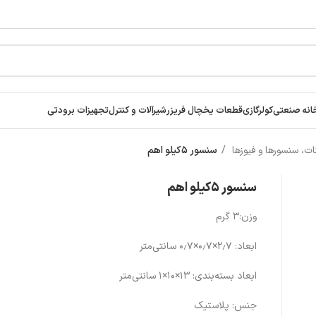
انه صنعتی
کولرگازی
قطعات یخچال فریزر
شیرآلات و کنترل
تجهیزات برودتی
ت، سنسورها و فیوزها
سنسور ۵کیلو اهم
سنسور ۵کیلو اهم
وزن:۳ گرم
ابعاد: ۲٫۷×۰٫۷×۰٫۷ سانتی‌متر
ابعاد بسته‌بندی: ۱۳×۱۰×۱ سانتی‌متر
جنس: پلاستیک