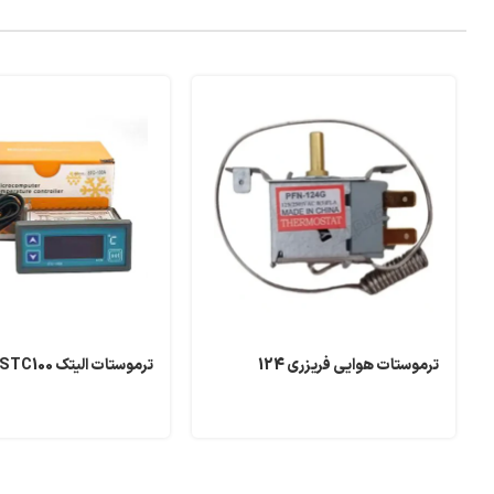
ترموستات هوایی فریزری 124
ترموستات الیتک STC100