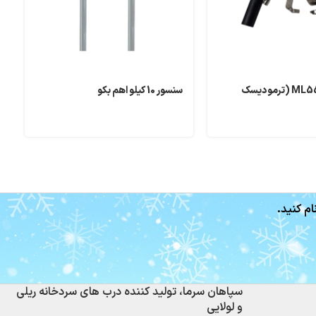
ترمودیسک ML55 (ترمودیسک
سنسور 10 کیلو اهم بکو
س
ام کنید.
سپاهان سرما، تولید کننده درب های سردخانه ریلی
و لولایی