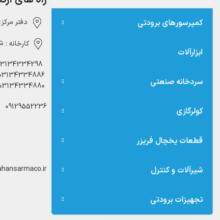
کمپرسورهای برودتی
دفتر مرکزی:‌ 
کارخانه :
شه
ابزارآلات
03134334298
03134334886
سردخانه صنعتی
03134334880
09129552236
کولرگازی
قطعات یخچال فریزر
hansarmaco.ir
شیرآلات و کنترل
تجهیزات برودتی