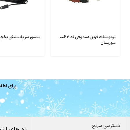
ترموستات فریزر صندوقی کد 0023
سنسور سر پلاستیکی یخچا
سوریسان
برای اطلا
دسترسی سریع
راه های ارت