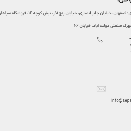
اصفهان، خیابان جابر انصاری، خیابان پنج آذر، نبش کوچه 12، فروشگاه سپاهان سرما
رک صنعتی دولت آباد، خیابان 46
Info@sepa