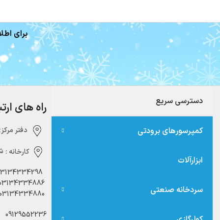
برای اطلا
دسترسی سریع
راه های ارت
کمپرسورهای برودتی
دفتر مرکزی:‌ 
کارخانه :
شه
ابزارآلات
03134334298
03134334886
سردخانه صنعتی
03134334880
09129552236
کولرگازی