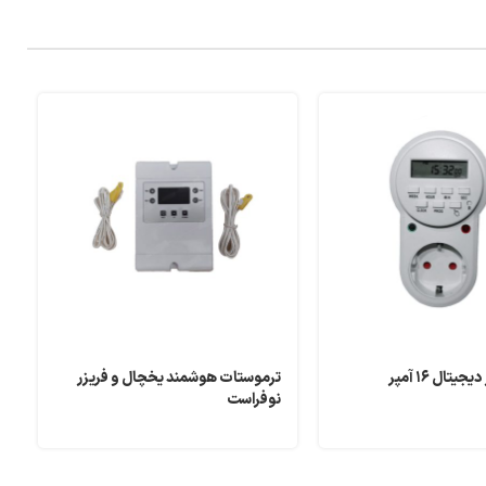
یتال ۱۶ آمپر
ترموستات هوشمند یخچال و فریزر
س
نوفراست