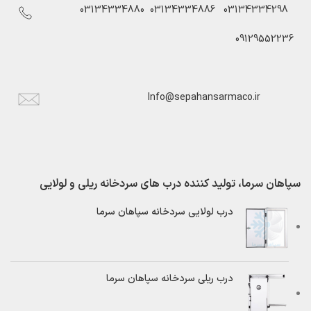
03134334880
03134334886
03134334298
09129552236
Info@sepahansarmaco.ir
سپاهان سرما، تولید کننده درب های سردخانه ریلی و لولایی
درب لولایی سردخانه سپاهان سرما
درب ریلی سردخانه سپاهان سرما