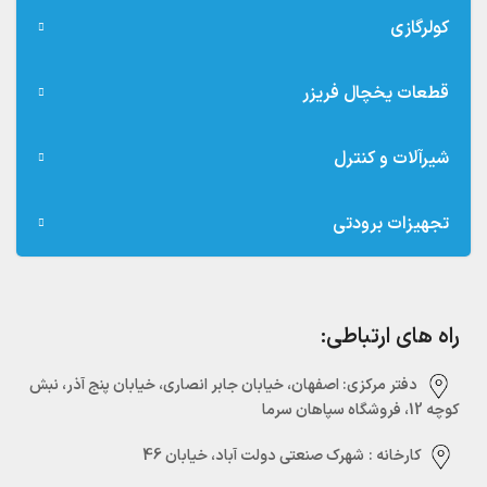
کولرگازی
قطعات یخچال فریزر
شیرآلات و کنترل
تجهیزات برودتی
راه های ارتباطی:
دفتر مرکزی:‌ اصفهان، خیابان جابر انصاری، خیابان پنج آذر، نبش
کوچه 12، فروشگاه سپاهان سرما
کارخانه :
شهرک صنعتی دولت آباد، خیابان 46