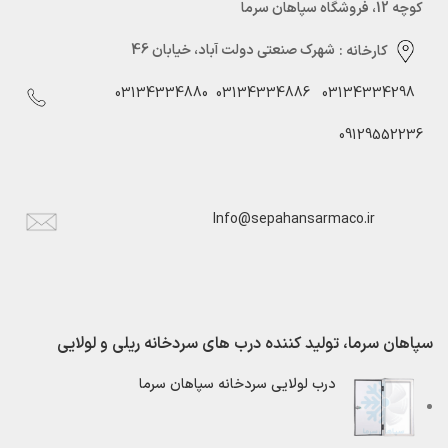
کوچه 12، فروشگاه سپاهان سرما
کارخانه :
شهرک صنعتی دولت آباد، خیابان 46
03134334880
03134334886
03134334298
09129552236
Info@sepahansarmaco.ir
سپاهان سرما، تولید کننده درب های سردخانه ریلی و لولایی
درب لولایی سردخانه سپاهان سرما