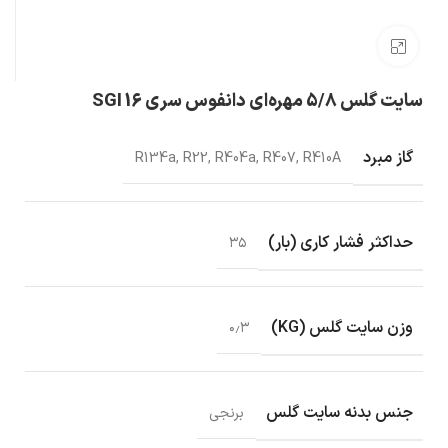
بزرگنمایی تصویر
سایت گلس 5/8 مهره‌ای دانفوس سری SGI 16
گاز مبرد
R134a, R22, R404a, R407, R410A
حداکثر فشار کاری (بار)
۳۵
وزن سایت گلس (KG)
۰٫۳
جنس بدنه سایت گلس
برنجی