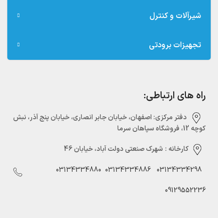
شیرآلات و کنترل
تجهیزات برودتی
راه های ارتباطی:
دفتر مرکزی:‌ اصفهان، خیابان جابر انصاری، خیابان پنج آذر، نبش
کوچه 12، فروشگاه سپاهان سرما
کارخانه :
شهرک صنعتی دولت آباد، خیابان 46
03134334880
03134334886
03134334298
09129552236