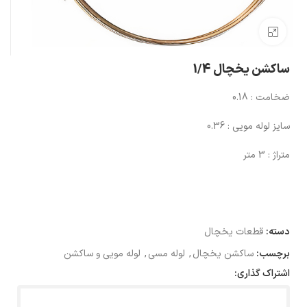
بزرگنمایی تصویر
ساکشن یخچال 1/4
ضخامت : 0.18
سایز لوله مویی : 0.36
متراژ : 3 متر
دسته:
قطعات یخچال
برچسب:
ساکشن یخچال
,
لوله مسی
,
لوله مویی و ساکشن
اشتراک گذاری: