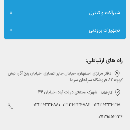
شیرآلات و کنترل
تجهیزات برودتی
راه های ارتباطی:
دفتر مرکزی:‌ اصفهان، خیابان جابر انصاری، خیابان پنج آذر، نبش
کوچه 12، فروشگاه سپاهان سرما
کارخانه :
شهرک صنعتی دولت آباد، خیابان 46
03134334880
03134334886
03134334298
09129552236