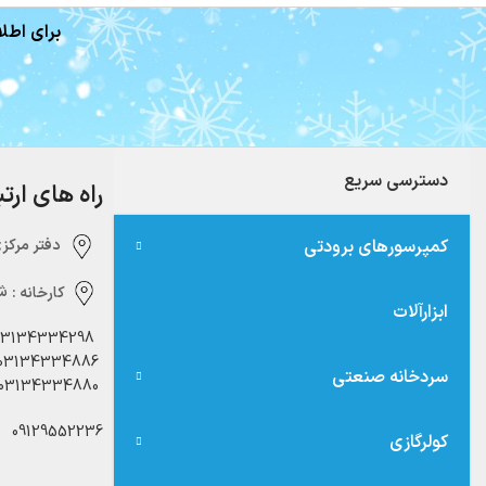
برای اطلا
دسترسی سریع
راه های ارت
کمپرسورهای برودتی
دفتر مرکزی:‌ 
کارخانه :
شه
ابزارآلات
03134334298
03134334886
سردخانه صنعتی
03134334880
09129552236
کولرگازی