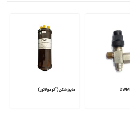
مایع شکن(آکومولاتور)
ب