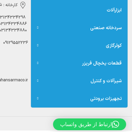
کارخانه :
شه
ابزارآلات
03134334298
03134334886
سردخانه صنعتی
03134334880
09129552236
کولرگازی
قطعات یخچال فریزر
hansarmaco.ir
شیرآلات و کنترل
تجهیزات برودتی
ارتباط از طریق واتساپ