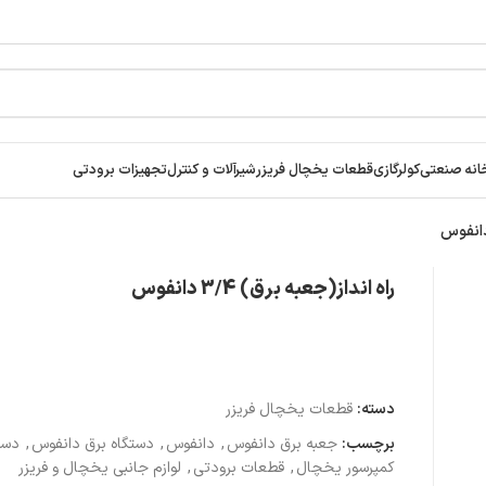
انه صنعتی
کولرگازی
قطعات یخچال فریزر
شیرآلات و کنترل
تجهیزات برودتی
راه انداز(جعبه برق) 3/4 دانفوس
دسته:
قطعات یخچال فریزر
برچسب:
جعبه برق دانفوس
,
دانفوس
,
دستگاه برق دانفوس
,
دست
کمپرسور یخچال
,
قطعات برودتی
,
لوازم جانبی یخچال و فریزر