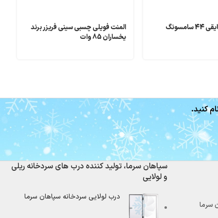
سامسونگ
المنت فویلی چسبی سینی فریزر برند
ش
یخساران 85 وات
ام کنید.
سپاهان سرما، تولید کننده درب های سردخانه ریلی
و لولایی
درب لولایی سردخانه سپاهان سرما