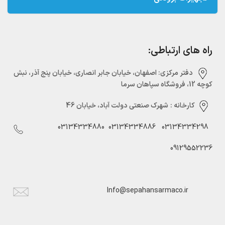
راه های ارتباطی:
دفتر مرکزی:‌ اصفهان، خیابان جابر انصاری، خیابان پنج آذر، نبش
کوچه 12، فروشگاه سپاهان سرما
کارخانه :
شهرک صنعتی دولت آباد، خیابان 46
03134334880
03134334886
03134334298
09129552236
Info@sepahansarmaco.ir