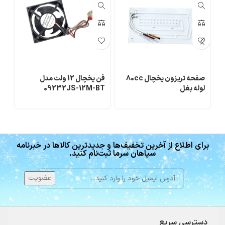
صفحه تریزون یخچال 80cc
فن یخچال 12 ولت مدل
صف
لوله بغل
09232JS-12M-BT
برای اطلاع از آخرین تخفیف‌ها و جدیدترین کالاها در خبرنامه
سپاهان سرما ثبت‌نام کنید.
دسترسی سریع