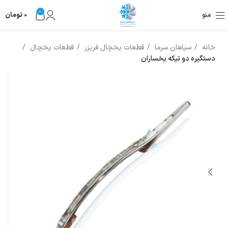
0
منو
0
تومان
خانه
سپاهان سرما
قطعات یخچال فریزر
قطعات یخچال
دستگیره دو تیکه یخساران