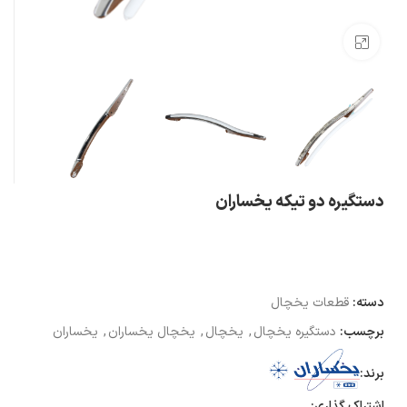
بزرگنمایی تصویر
دستگیره دو تیکه یخساران
دسته:
قطعات یخچال
برچسب:
دستگیره یخچال
,
یخچال
,
یخچال یخساران
,
یخساران
برند:
اشتراک گذاری: