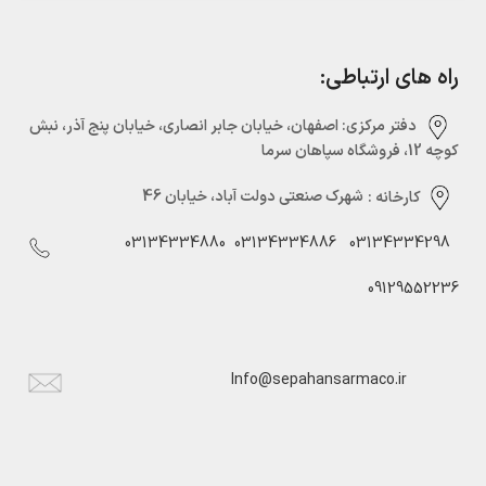
راه های ارتباطی:
دفتر مرکزی:‌ اصفهان، خیابان جابر انصاری، خیابان پنج آذر، نبش
کوچه 12، فروشگاه سپاهان سرما
کارخانه :
شهرک صنعتی دولت آباد، خیابان 46
03134334880
03134334886
03134334298
09129552236
Info@sepahansarmaco.ir