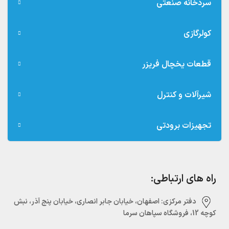
سردخانه صنعتی
کولرگازی
قطعات یخچال فریزر
شیرآلات و کنترل
تجهیزات برودتی
راه های ارتباطی:
دفتر مرکزی:‌ اصفهان، خیابان جابر انصاری، خیابان پنج آذر، نبش
کوچه 12، فروشگاه سپاهان سرما