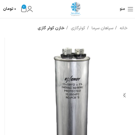
0
منو
0
تومان
خانه
سپاهان سرما
کولرگازی
خازن کولر گازی