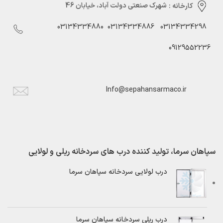
کارخانه :
شهرک صنعتی دولت آباد، خیابان 46
03134334880
03134334886
03134334298
09129552236
Info@sepahansarmaco.ir
سپاهان سرما، تولید کننده درب های سردخانه ریلی و لولایی
درب لولایی سردخانه سپاهان سرما
درب ریلی سردخانه سپاهان سرما