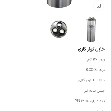
بزرگنمایی تصویر
خازن کولر گازی
وزن:
120 گرم
برند:
B.COOL
سازگار با:
کولر گازی
جنس بدنه:
فلز
تعداد پایه ها:
12 PIN