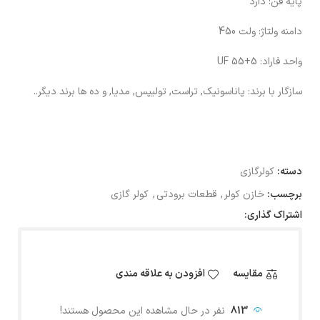
پایه فن:
دارد
دامنه ولتاژ:
ولت 450
واحد فاراد:
UF 55+5
سازگار با برند:
پاناسونیک, تراست, تولیپس, مدیا, و ده ها برند دیگر..
دسته:
کولرگازی
برچسب:
خازن کولر
,
قطعات برودتی
,
کولر گازی
اشتراک گذاری:
مقایسه
افزودن به علاقه مندی
813
نفر در حال مشاهده این محصول هستند!