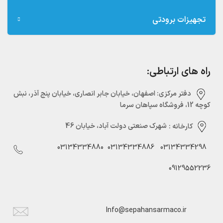
تجهیزات برودتی
راه های ارتباطی:
دفتر مرکزی:‌ اصفهان، خیابان جابر انصاری، خیابان پنج آذر، نبش
کوچه 12، فروشگاه سپاهان سرما
کارخانه :
شهرک صنعتی دولت آباد، خیابان 46
03134334880
03134334886
03134334298
09129552236
Info@sepahansarmaco.ir