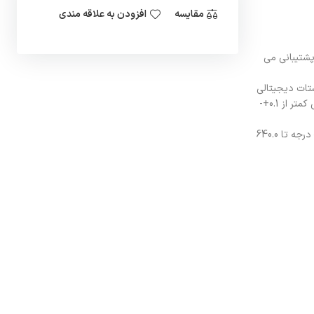
مقایسه
افزودن به علاقه مندی
رلر دما و در تمامی صنایع و تجهیزات حرارتی و برودتی استفاده میگردد و این محصول از سنسورهای RTD مدل PT100 پشتیبانی می
تات دیجیتالی
ترموتک مدل PL2-21 از فول رنج این سنسور پشتیبانی می کند و علت آن این است که محصول فوق PL2-21 بسیار دقیق و با دقت دهم درجه و با ضریب خطایی کمتر از 0.1+-
ترموستات دیجیتالی دما مدل PL2-21 با بهره گیری از این مدل سنسور برای تمامی صنایع که احتیاج به دقت مناسب و کارکرد و دوام موثر در بازه دمایی 199.9 – درجه تا 640.0