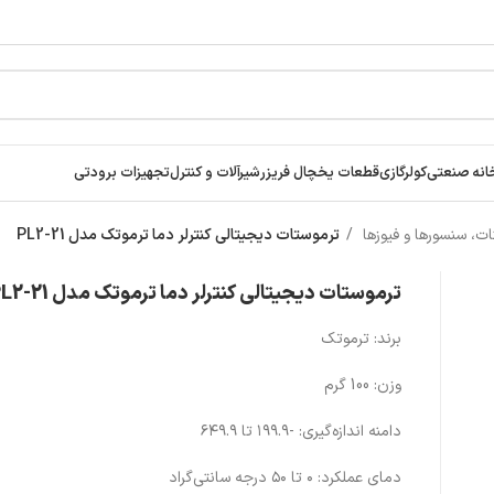
انه صنعتی
کولرگازی
قطعات یخچال فریزر
شیرآلات و کنترل
تجهیزات برودتی
ت، سنسورها و فیوزها
ترموستات دیجیتالی کنترلر دما ترموتک مدل PL2-21
ترموستات دیجیتالی کنترلر دما ترموتک مدل PL2-21
برند: ترموتک
وزن: 100 گرم
دامنه اندازه‌گیری: -۱۹۹.۹ تا ۶۴۹.۹
دمای عملکرد: ۰ تا ۵۰ درجه سانتی‌گراد