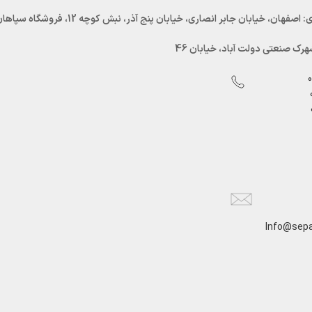
اصفهان، خیابان جابر انصاری، خیابان پنج آذر، نبش کوچه 12، فروشگاه سپاهان سرما
رک صنعتی دولت آباد، خیابان 46
Info@sepa