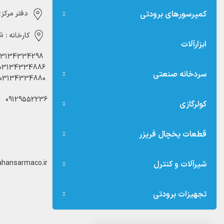
کمپرسورهای برودتی
دفتر مرکزی:‌ 
کارخانه :
شه
ابزارآلات
03134334298
03134334886
سردخانه صنعتی
03134334880
09129552236
کولرگازی
قطعات یخچال فریزر
hansarmaco.ir
شیرآلات و کنترل
تجهیزات برودتی