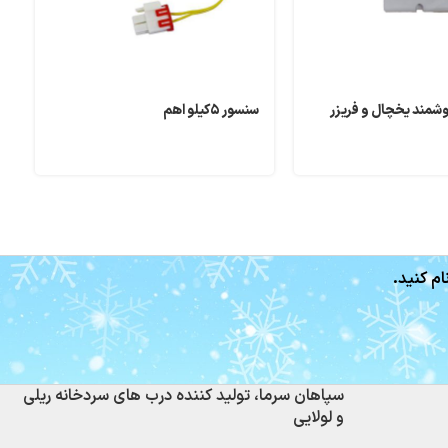
شمند یخچال و فریزر
سنسور ۵کیلو اهم
س
ام کنید.
سپاهان سرما، تولید کننده درب های سردخانه ریلی
و لولایی