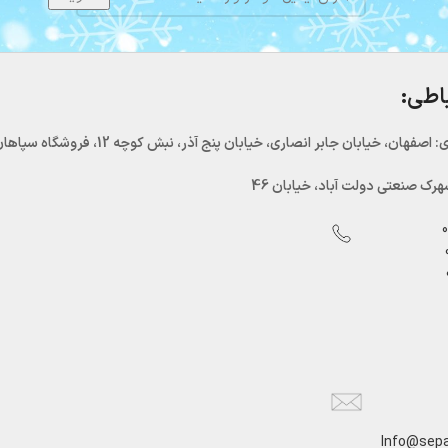
باطی:
اصفهان، خیابان جابر انصاری، خیابان پنج آذر، نبش کوچه 12، فروشگاه سپاهان سرما
رک صنعتی دولت آباد، خیابان 46
Info@sepa