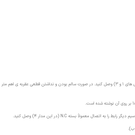
۲- سیم های رابط اهم متر را به دو اتصال مربوط به سیم پیچ موتور تایمر (اتصال های ۱ و ۳) وصل کنید. در صورت سالم بودن و نداشتن قطعی عقرب