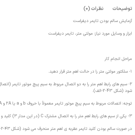
توضیحات
نظرات (0)
آزمایش سالم بودن تایمر دیفراست
ابزار و وسایل مورد نیاز: مولتی متر، تایمر دیفراست
مراحل انجام کار
١- سلکتور مولتی متر را در حالت اهم متر قرار دهید.
شود (شکل 43-2-الف).
توجه: اتصالات مربوط به سیم پیچ موتور تایمر معمولاً با حروف b و a یا 2A و 1A بر روی آن نوشته شده است.
۳- یکی از سیم های رابط اهم متر را به اتصال مشترک C (در این مدار ۳) کلید و سیم دیگر رابط را به اتصال معمولاً بسته N.C (در این مدار ۴) وصل کنید.
در صورت سالم بودن کلید تایمر عقربه ی اهم متر منحرف می شود (شکل ۴۳-۲-ب).