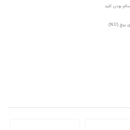
عمولاً باز (N.O) (در این مدار ۲) وصل کنید. در صورت سالم بودن کلید
۵- با دست چرخ دنده ی تنظیم زمان دیفراست را در جهت مشخص شده بر روی آن بچرخانید تا زمان دیفراست فرا برسد. در این حالت باید عقربه ی اهم متر برای پیچ (N.O)