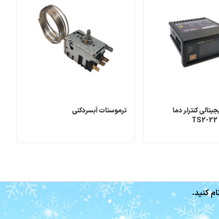
یتالی کنترلر دما
ترموستات آبسردکنی
ت
و
ام کنید.