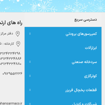
دسترسی سریع
راه های ارت
کمپرسورهای برودتی
دفتر مرکزی:‌ 
کارخانه :
شه
ابزارآلات
03134334298
03134334886
سردخانه صنعتی
03134334880
09129552236
کولرگازی
قطعات یخچال فریزر
hansarmaco.ir
شیرآلات و کنترل