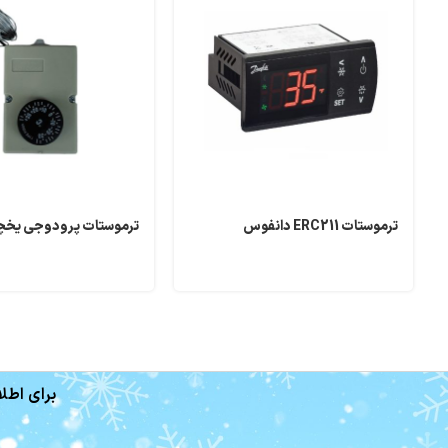
ترموستات ERC211 دانفوس
ترموستات پرودوجی یخچا
برای اطلا