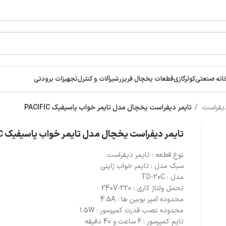
انه صنعتی
کولرگازی
قطعات یخچال فریزر
شیرآلات و کنترل
تجهیزات برودتی
دیفراست
تایمر دیفراست یخچال مدل تایمر خواب پاسیفیک PACIFIC
تایمر دیفراست یخچال مدل تایمر خواب پاسیفیک PACIFIC
نوع قطعه :
تایمر دیفراست
سبک مدل :
تایمر خواب ژاپنی
مدل :
TD-20C
تحمل ولتاژ کاری :
220-240V
محدوده آمپر بوبین ها :
4.5A
محدوده نصب قدرت کمپرسور :
1.5W
تایم کمپرسور :
6 ساعت و 40 دقیقه