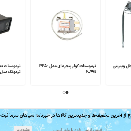
ل ویترینی
ترموستات کولر پنجره ای مدل PFA-
ترموستات دیج
604G
ترموتک مدل TS2-22
ع از آخرین تخفیف‌ها و جدیدترین کالاها در خبرنامه سپاهان سرما ثبت‌ن