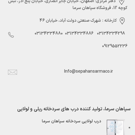
دفتر مرکزی:‌ اصفهان، خیابان جابر انصاری، خیابان پنج آذر، نبش
کوچه 12، فروشگاه سپاهان سرما
کارخانه :
شهرک صنعتی دولت آباد، خیابان 46
03134334880
03134334886
03134334298
09129552236
Info@sepahansarmaco.ir
سپاهان سرما، تولید کننده درب های سردخانه ریلی و لولایی
درب لولایی سردخانه سپاهان سرما