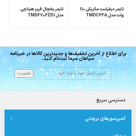
تایمر دیفراست مکزیکی 110
تایمر یخچال فریز هیتاچی
تا
ولت مدل TMDC625
مدل TMDF706ZD1
ال
برای اطلاع از آخرین تخفیف‌ها و جدیدترین کالاها در خبرنامه
سپاهان سرما ثبت‌نام کنید.
دسترسی سریع
کمپرسورهای برودتی