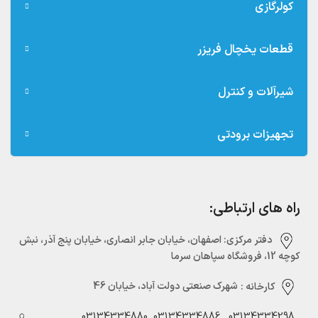
کولرگازی
قطعات یخچال فریزر
شیرآلات و کنترل
تجهیزات برودتی
راه های ارتباطی:
دفتر مرکزی:‌ اصفهان، خیابان جابر انصاری، خیابان پنج آذر، نبش
کوچه 12، فروشگاه سپاهان سرما
کارخانه :
شهرک صنعتی دولت آباد، خیابان 46
03134334880
03134334886
03134334298