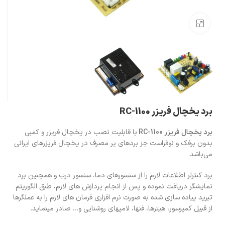
بزرگنمایی تصویر
برد یخچال فریزر RC-1100
برد یخچال فریزر RC-1100
با قابلیت نصب در یخچال فریزر و کمبی
بدون برفک و نوفراست جز بردهای پر مصرف در یخچال فریزرهای ایرانی
می‌باشد.
برد کنترلر اطلاعات لازم را از سنسور­های دما، سنسور درب و همچنین برد
نمایشگر دریافت نموده و پس از انجام پردازش های لازم، طبق الگوریتم
تبرید پیاده ­سازی شده به صورت نرم ­افزاری فرمان­ های لازم را به عملگر­ها
از قبیل کمپرسور، هیترها، فن­ها، لامپهای روشنایی و… صادر می­نماید.