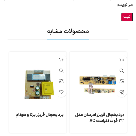
می‌نویسم.
محصولات مشابه
برد یخچال فریزر امرسان مدل
برد یخچال فریزر برتا و هونام
بر
22 فوت نفراست AC
بر