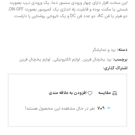
این سخت افزار دارای چهار ورودی سنسور دما، یک ورودی درب بصورت
شستی یا مگنت بوده و قابلیت راه اندازی یک کمپرسور بصورت ON-OFF،
دو هیتر یا فن AC، دو عدد فن DC و یک خروجی روشنایی را داراست.
دسته:
برد و نمایشگر
برچسب:
برد یخچال فریزر
,
لوازم الکترونیکی
,
لوازم یخچال فریزر
اشتراک گذاری:
مقایسه
افزودن به علاقه مندی
709
نفر در حال مشاهده این محصول هستند!