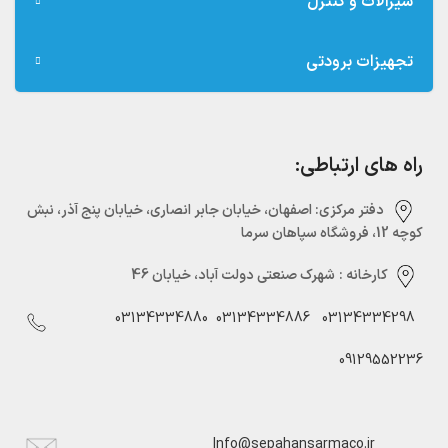
شیرآلات و کنترل
تجهیزات برودتی
راه های ارتباطی:
دفتر مرکزی:‌ اصفهان، خیابان جابر انصاری، خیابان پنج آذر، نبش
کوچه 12، فروشگاه سپاهان سرما
کارخانه :
شهرک صنعتی دولت آباد، خیابان 46
03134334880
03134334886
03134334298
09129552236
Info@sepahansarmaco.ir