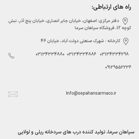
راه های ارتباطی:
دفتر مرکزی:‌ اصفهان، خیابان جابر انصاری، خیابان پنج آذر، نبش
کوچه 12، فروشگاه سپاهان سرما
کارخانه :
شهرک صنعتی دولت آباد، خیابان 46
03134334880
03134334886
03134334298
09129552236
Info@sepahansarmaco.ir
سپاهان سرما، تولید کننده درب های سردخانه ریلی و لولایی