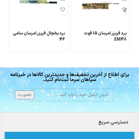
برد فریزر امرسان 15 فوت
برد یخچال فریزر امرسان سامی
بر
EM48
46
مدل 
برای اطلاع از آخرین تخفیف‌ها و جدیدترین کالاها در خبرنامه
سپاهان سرما ثبت‌نام کنید.
دسترسی سریع