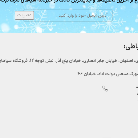
ع از آخرین تخفیف‌ها و جدیدترین کالاها در خبرنامه سپاهان سرما ثبت‌ن
باطی:
اصفهان، خیابان جابر انصاری، خیابان پنج آذر، نبش کوچه 12، فروشگاه سپاهان سرما
رک صنعتی دولت آباد، خیابان 46