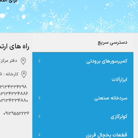
برای اطلا
دسترسی سریع
راه های ارت
کمپرسورهای برودتی
دفتر مرکزی:‌ 
کارخانه :
شه
ابزارآلات
03134334298
03134334886
سردخانه صنعتی
03134334880
09129552236
کولرگازی
قطعات یخچال فریزر