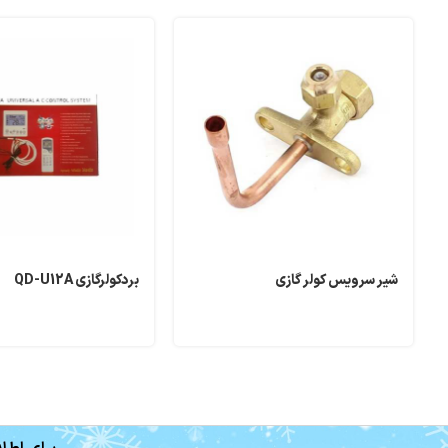
شیر سرویس کولر گازی
بردکولرگازی QD-U12A