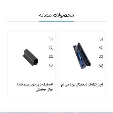
محصولات مشابه
آچار ترکمتر دیجیتال برند پی ام
لاستیک دور درب سردخانه
کپی
های صنعتی