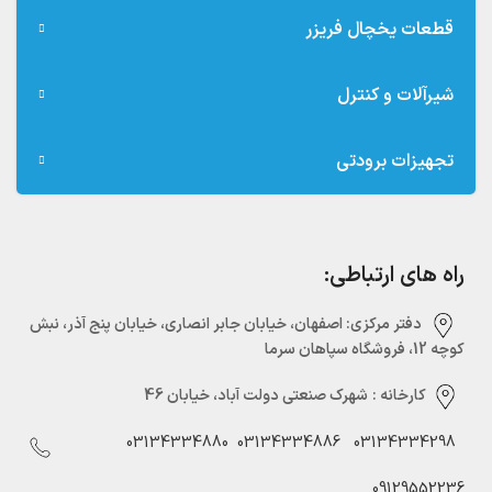
قطعات یخچال فریزر
شیرآلات و کنترل
تجهیزات برودتی
راه های ارتباطی:
دفتر مرکزی:‌ اصفهان، خیابان جابر انصاری، خیابان پنج آذر، نبش
کوچه 12، فروشگاه سپاهان سرما
کارخانه :
شهرک صنعتی دولت آباد، خیابان 46
03134334880
03134334886
03134334298
09129552236