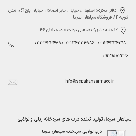
دفتر مرکزی:‌ اصفهان، خیابان جابر انصاری، خیابان پنج آذر، نبش
کوچه 12، فروشگاه سپاهان سرما
کارخانه :
شهرک صنعتی دولت آباد، خیابان 46
03134334880
03134334886
03134334298
09129552236
Info@sepahansarmaco.ir
سپاهان سرما، تولید کننده درب های سردخانه ریلی و لولایی
درب لولایی سردخانه سپاهان سرما