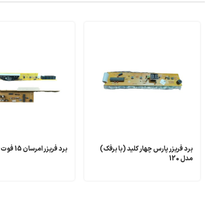
برد فریزر پارس چهار کلید (با برفک)
برد فریزر امرسان 15 فوت EM48
مدل 120