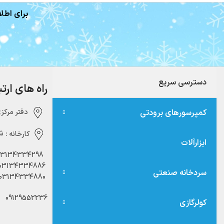
برای اطلا
دسترسی سریع
راه های ارت
کمپرسورهای برودتی
دفتر مرکزی:‌ 
کارخانه :
شه
ابزارآلات
03134334298
03134334886
سردخانه صنعتی
03134334880
09129552236
کولرگازی