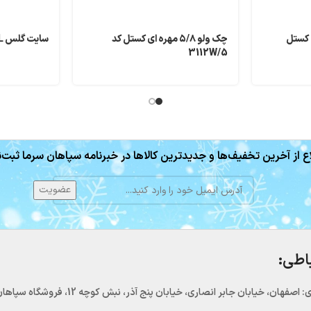
 کستل
چک ولو ۵/۸ مهره ای کستل کد
سایت گلس CASTEL جوشی “3/8
3112W/5
ع از آخرین تخفیف‌ها و جدیدترین کالاها در خبرنامه سپاهان سرما ثبت‌ن
باطی:
اصفهان، خیابان جابر انصاری، خیابان پنج آذر، نبش کوچه 12، فروشگاه سپاهان سرما