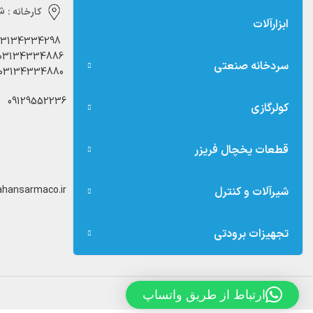
کارخانه :
شه
ابزارآلات
03134334298
03134334886
سردخانه صنعتی
03134334880
09129552236
کولرگازی
قطعات یخچال فریزر
hansarmaco.ir
شیرآلات و کنترل
تجهیزات برودتی
ارتباط از طریق واتساپ