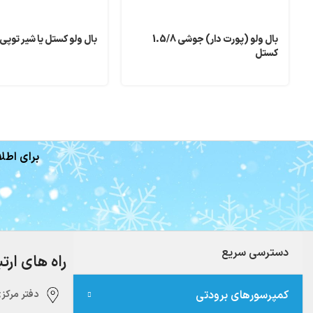
بال ولو (پورت دار) جوشی 1.5/8
بال ولو کستل یا شیر توپی
کستل
برای اطلا
دسترسی سریع
راه های ارت
کمپرسورهای برودتی
دفتر مرکزی:‌ 