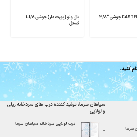
بال ولو (پورت دار) جوشی 1.1/8
کستل
ک
ام کنید.
سپاهان سرما، تولید کننده درب های سردخانه ریلی
و لولایی
درب لولایی سردخانه سپاهان سرما