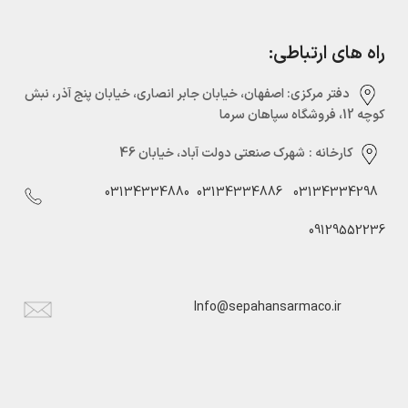
راه های ارتباطی:
دفتر مرکزی:‌ اصفهان، خیابان جابر انصاری، خیابان پنج آذر، نبش
کوچه 12، فروشگاه سپاهان سرما
کارخانه :
شهرک صنعتی دولت آباد، خیابان 46
03134334880
03134334886
03134334298
09129552236
Info@sepahansarmaco.ir