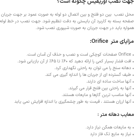
جهت نصب اوریفیس چگونه است؟
محل نصب بین دو فلنج و بین اتصال دو لوله به صورت عمود بر جهت جریان می ب
صفحه بسته به کاربرد آن بایستی به دقت تنظیم شود. جهت نصب در خط لوله جری
همواره باید در جهت جریان به صورت شیپوری نصب شود.
مزایای متر Orifice:
• Orifice صفحات کوچکی است و نصب و حذف آن آسان است.
• افت فشار بسیار کمی را ارائه دهید که ۶۰٪ تا ۶۵٪ از آن بازیابی شود.
• دهانه سنج را می توان به راحتی نگهداری کرد.
• طیف گسترده ای از جریان ها را اندازه گیری می کند.
• آنها ساخت ساده ای دارند.
• آنها به راحتی بین فلنج قرار می گیرند.
• آنها مناسب ترین گازها و مایعات هستند.
• آنها ارزان هستند ، قیمت به طور چشمگیری با اندازه افزایش نمی یابد
معایب دهانه متر :
• به مایعات همگن نیاز دارد.
• نیاز به مایع تک فاز دارد