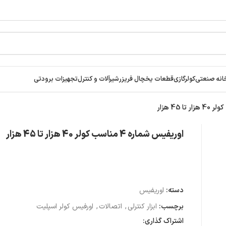
انه صنعتی
کولرگازی
قطعات یخچال فریزر
شیرآلات و کنترل
تجهیزات برودتی
اوریفیس شماره 4 مناسب کولر 40 هزار تا 45 هزار
دسته:
اوریفیس
برچسب:
ابزار کنترلی
,
اتصالات
,
اورفیس کولر اسپلیت
اشتراک گذاری: