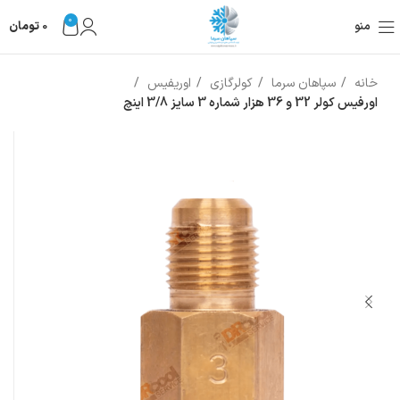
0
منو
0
تومان
خانه
سپاهان سرما
کولرگازی
اوریفیس
اورفيس كولر 32 و 36 هزار شماره 3 سايز 3/8 اينچ