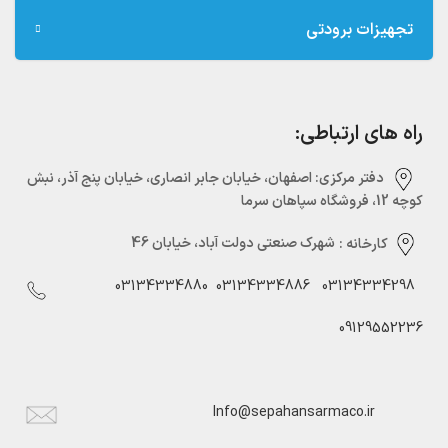
تجهیزات برودتی
راه های ارتباطی:
دفتر مرکزی:‌ اصفهان، خیابان جابر انصاری، خیابان پنج آذر، نبش
کوچه 12، فروشگاه سپاهان سرما
کارخانه :
شهرک صنعتی دولت آباد، خیابان 46
03134334880
03134334886
03134334298
09129552236
Info@sepahansarmaco.ir