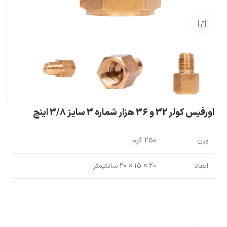
بزرگنمایی تصویر
اورفيس كولر 32 و 36 هزار شماره 3 سايز 3/8 اينچ
وزن
250 گرم
ابعاد
20 × 15 × 20 سانتیمتر