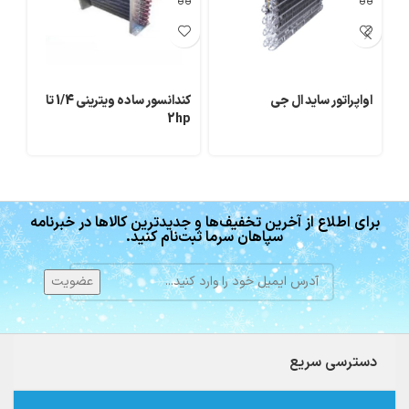
اواپراتور ساید ال جی
کندانسور ساده ویترینی 1/4 تا
اوا
2hp
برای اطلاع از آخرین تخفیف‌ها و جدیدترین کالاها در خبرنامه
سپاهان سرما ثبت‌نام کنید.
دسترسی سریع