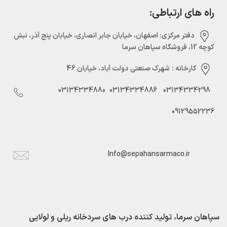
راه های ارتباطی:
دفتر مرکزی:‌ اصفهان، خیابان جابر انصاری، خیابان پنج آذر، نبش
کوچه 12، فروشگاه سپاهان سرما
کارخانه :
شهرک صنعتی دولت آباد، خیابان 46
03134334880
03134334886
03134334298
09129552236
Info@sepahansarmaco.ir
سپاهان سرما، تولید کننده درب های سردخانه ریلی و لولایی