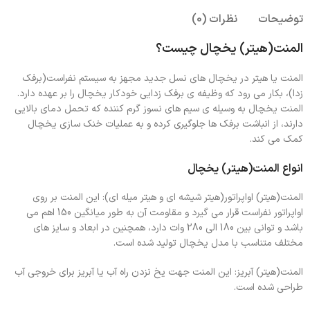
توضیحات
نظرات (0)
المنت(هیتر) یخچال چیست؟
المنت یا هیتر در یخچال های نسل جدید مجهز به سیستم نفراست(برفک
زدا)، بکار می رود که وظیفه ی برفک زدایی خودکار یخچال را بر عهده دارد.
المنت یخچال به وسیله ی سیم های نسوز گرم کننده که تحمل دمای بالایی
دارند، از انباشت برفک ها جلوگیری کرده و به عملیات خنک سازی یخچال
کمک می کند.
انواع المنت(هیتر) یخچال
المنت(هیتر) اواپراتور(هیتر شیشه ای و هیتر میله ای): این المنت بر روی
اواپراتور نفراست قرار می گیرد و مقاومت آن به طور میانگین 150 اهم می
باشد و توانی بین 180 الی 280 وات دارد، همچنین در ابعاد و سایز های
مختلف متناسب با مدل یخچال تولید شده است.
المنت(هیتر) آبریز: این المنت جهت یخ نزدن راه آب یا آبریز برای خروجی آب
طراحی شده است.