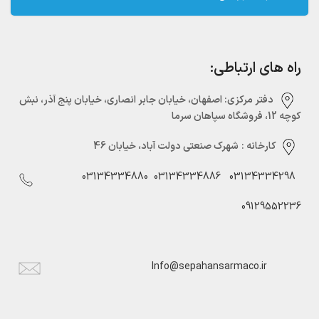
راه های ارتباطی:
دفتر مرکزی:‌ اصفهان، خیابان جابر انصاری، خیابان پنج آذر، نبش
کوچه 12، فروشگاه سپاهان سرما
کارخانه :
شهرک صنعتی دولت آباد، خیابان 46
03134334880
03134334886
03134334298
09129552236
Info@sepahansarmaco.ir