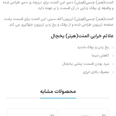
المنت(هیتر) چسبی(فویلی) دمپر: این المنت برای دریچه ی دمپر طراحی شده
و وظیفه ی برفک زدایی در آن قسمت را بر عهده دارد.
المنت(هیتر) چسبی(فویلی) تریزون/کف سینی: این المنت برای قسمت پشت
صفحه تریزون طراحی شده و از برفک و یخ زدن تریزون جلوگیری می کند.
علائم خرابی المنت(هیتر) یخچال
یخ زدن و برفک شدید
کاهش سرما
سرد بودن قسمت پشتی یخچال
مصرف بالای انرژی
محصولات مشابه