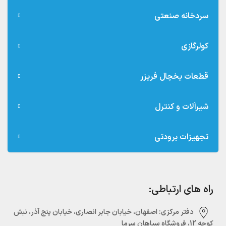
سردخانه صنعتی
کولرگازی
قطعات یخچال فریزر
شیرآلات و کنترل
تجهیزات برودتی
راه های ارتباطی:
دفتر مرکزی:‌ اصفهان، خیابان جابر انصاری، خیابان پنج آذر، نبش
کوچه 12، فروشگاه سپاهان سرما