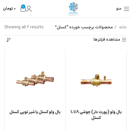
0
منو
0
تومان
خانه
محصولات برچسب خورده “کستل”
Showing all 6 results
مشاهده فیلترها
بال ولو (پورت دار) جوشی 1.1/8
بال ولو کستل یا شیر توپی کستل
کستل