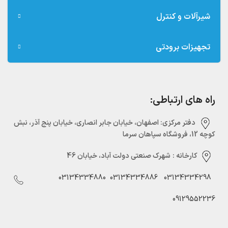
شیرآلات و کنترل
تجهیزات برودتی
راه های ارتباطی:
دفتر مرکزی:‌ اصفهان، خیابان جابر انصاری، خیابان پنج آذر، نبش
کوچه 12، فروشگاه سپاهان سرما
کارخانه :
شهرک صنعتی دولت آباد، خیابان 46
03134334880
03134334886
03134334298
09129552236