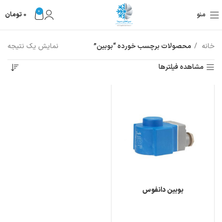
0
منو
0
تومان
خانه
محصولات برچسب خورده “بوبین”
نمایش یک نتیجه
مشاهده فیلترها
بوبین دانفوس