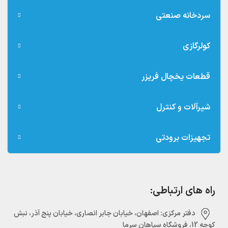
سردخانه صنعتی
کولرگازی
قطعات یخچال فریزر
شیرآلات و کنترل
تجهیزات برودتی
راه های ارتباطی:
دفتر مرکزی:‌ اصفهان، خیابان جابر انصاری، خیابان پنج آذر، نبش
کوچه 12، فروشگاه سپاهان سرما